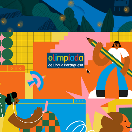
Materiais gráficos Olimpíada de Língua 
Portuguesa